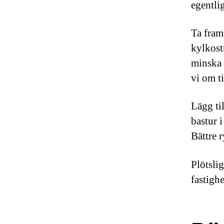
egentli
Ta fram
kylkost
minska d
vi om t
Lägg til
bastur i
Bättre r
Plötsli
fastighe