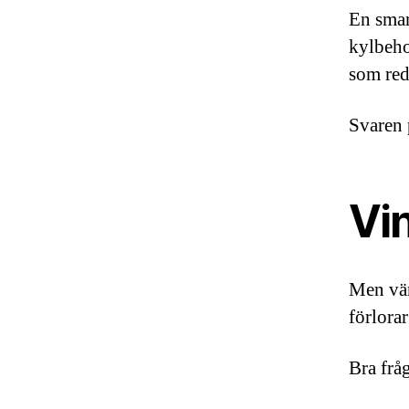
En smar
kylbeho
som red
Svaren 
Vin
Men vän
förlora
Bra fråg