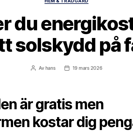
HEM & TRÄDGÅRD
er du energikos
tt solskydd på 
Av
hans
19 mars 2026
Inläggsförfattare
Inläggsdatum
en är gratis men
rmen kostar dig peng