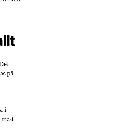
llt
 Det
pas på
å i
t mest