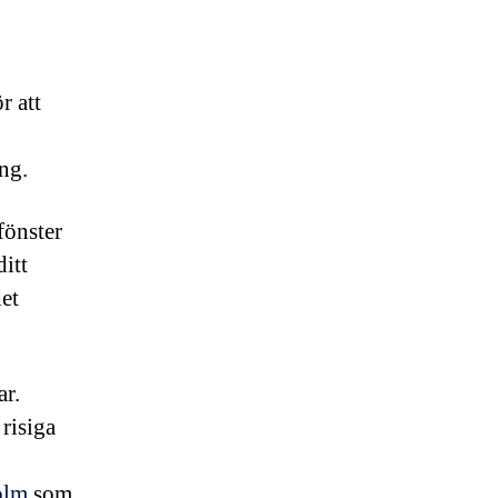
r att
ing.
fönster
ditt
det
ar.
 risiga
olm
som