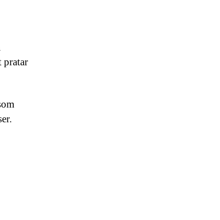
n
 pratar
 som
er.