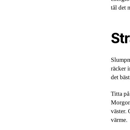
tål det 
Str
Slumpmä
räcker 
det bäst
Titta på
Morgons
väster.
värme.