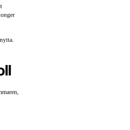
t
lkonger
nytta.
ll
mmaren,