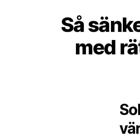
Så sänk
med rä
Sol
vä