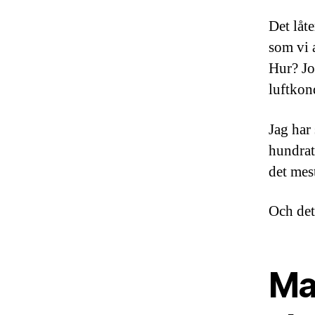
Det låt
som vi a
Hur? Jo
luftkon
Jag har 
hundrat
det mes
Och det
Mar