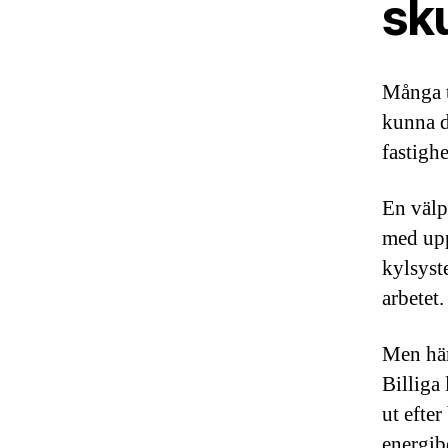
sk
Många t
kunna d
fastighe
En välp
med upp 
kylsyste
arbetet.
Men här
Billiga 
ut efter
energib