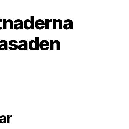
tnaderna
fasaden
ar