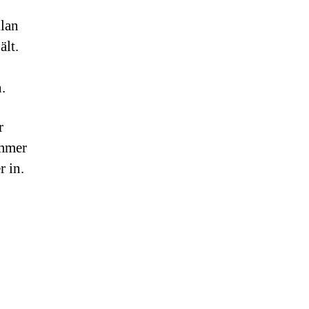
llan
ält.
.
r
ömmer
 in.