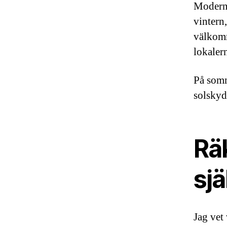
Moderna
vintern,
välkomm
lokalern
På somm
solskyd
Rä
sjä
Jag vet 