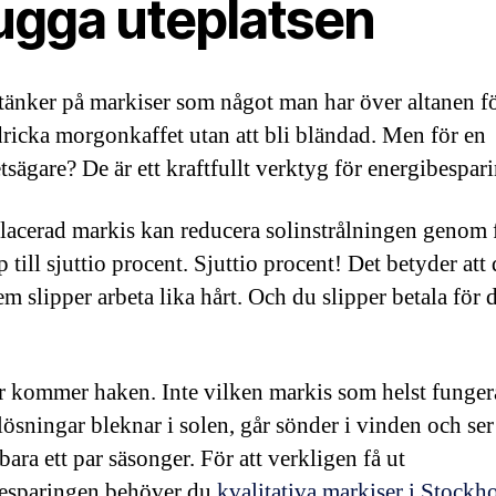
ugga uteplatsen
änker på markiser som något man har över altanen fö
ricka morgonkaffet utan att bli bländad. Men för en
tsägare? De är ett kraftfullt verktyg för energibespar
lacerad markis kan reducera solinstrålningen genom 
till sjuttio procent. Sjuttio procent! Det betyder att 
m slipper arbeta lika hårt. Och du slipper betala för 
 kommer haken. Inte vilken markis som helst funger
lösningar bleknar i solen, går sönder i vinden och ser
 bara ett par säsonger. För att verkligen få ut
esparingen behöver du
kvalitativa markiser i Stockh