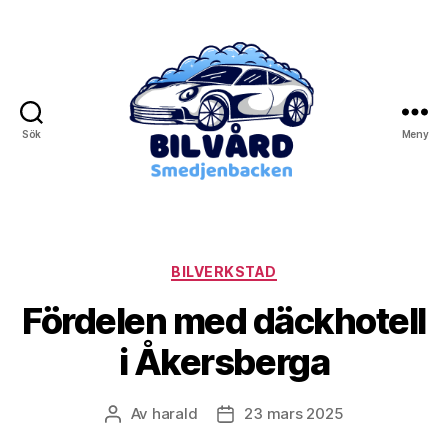
Sök
Meny
Bilvård
Smedjebacken
Kategorier
BILVERKSTAD
Fördelen med däckhotell
i Åkersberga
Av
harald
23 mars 2025
Inläggsförfattare
Inläggsdatum