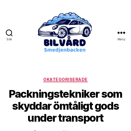
Sök
Meny
Bilvård
Smedjebacken
Kategorier
OKATEGORISERADE
Packningstekniker som
skyddar ömtåligt gods
under transport