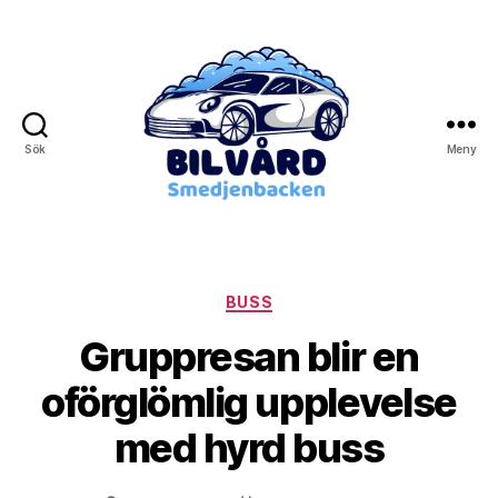
Sök
Meny
Bilvård
Smedjebacken
Kategorier
BUSS
Gruppresan blir en
oförglömlig upplevelse
med hyrd buss