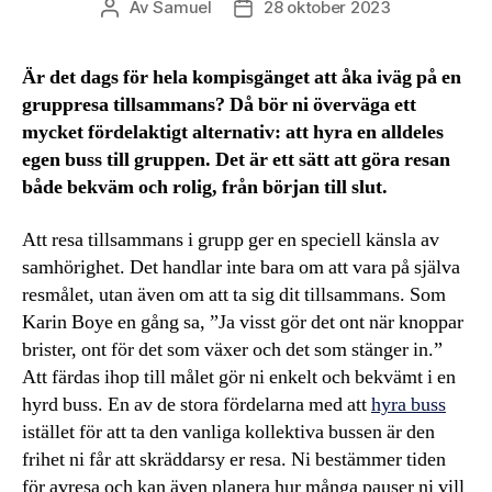
Av
Samuel
28 oktober 2023
Inläggsförfattare
Inläggsdatum
Är det dags för hela kompisgänget att åka iväg på en
gruppresa tillsammans? Då bör ni överväga ett
mycket fördelaktigt alternativ: att hyra en alldeles
egen buss till gruppen. Det är ett sätt att göra resan
både bekväm och rolig, från början till slut.
Att resa tillsammans i grupp ger en speciell känsla av
samhörighet. Det handlar inte bara om att vara på själva
resmålet, utan även om att ta sig dit tillsammans. Som
Karin Boye en gång sa, ”Ja visst gör det ont när knoppar
brister, ont för det som växer och det som stänger in.”
Att färdas ihop till målet gör ni enkelt och bekvämt i en
hyrd buss. En av de stora fördelarna med att
hyra buss
istället för att ta den vanliga kollektiva bussen är den
frihet ni får att skräddarsy er resa. Ni bestämmer tiden
för avresa och kan även planera hur många pauser ni vill