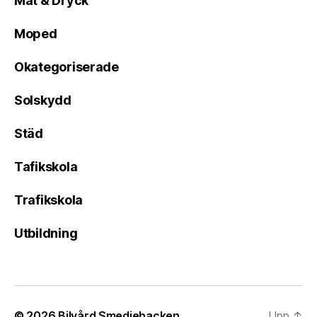
Mat & Dryck
Moped
Okategoriserade
Solskydd
Städ
Tafikskola
Trafikskola
Utbildning
© 2026
Bilvård Smedjebacken
Upp
↑